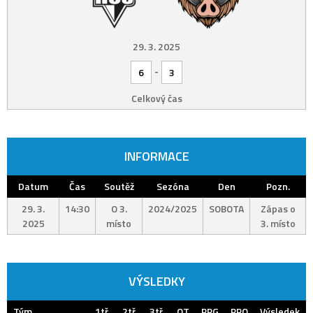
29. 3. 2025
-
6
3
Celkový čas
INFORMACE
Datum
Čas
Soutěž
Sezóna
Den
Pozn.
29. 3.
14:30
O 3.
2024/2025
SOBOTA
Zápas o
2025
místo
3. místo
VÝSLEDKY
Tým
1tř.
2tř.
3tř.
OT
PPG
PPO
Výsledek