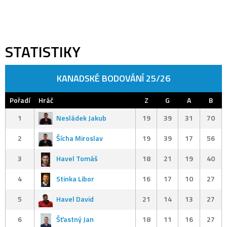
STATISTIKY
KANADSKÉ BODOVÁNÍ 25/26
Pořadí
Hráč
Z
G
A
B
1
Nesládek Jakub
19
39
31
70
2
Šícha Miroslav
19
39
17
56
3
Havel Tomáš
18
21
19
40
4
Stinka Libor
16
17
10
27
5
Havel David
21
14
13
27
6
Šťastný Jan
18
11
16
27