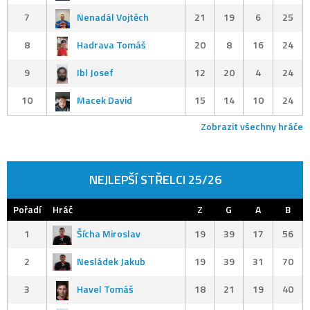
7
Nenadál Vojtěch
21
19
6
25
8
Hadrava Tomáš
20
8
16
24
9
Ibl Josef
12
20
4
24
10
Macek David
15
14
10
24
Zobrazit všechny hráče
NEJLEPŠÍ STŘELCI 25/26
Pořadí
Hráč
Z
G
A
B
1
Šícha Miroslav
19
39
17
56
2
Nesládek Jakub
19
39
31
70
3
Havel Tomáš
18
21
19
40