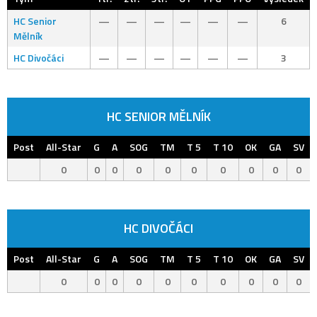
HC Senior
—
—
—
—
—
—
6
Mělník
HC Divočáci
—
—
—
—
—
—
3
HC SENIOR MĚLNÍK
Post
All-Star
G
A
SOG
TM
T 5
T 10
OK
GA
SV
0
0
0
0
0
0
0
0
0
0
HC DIVOČÁCI
Post
All-Star
G
A
SOG
TM
T 5
T 10
OK
GA
SV
0
0
0
0
0
0
0
0
0
0