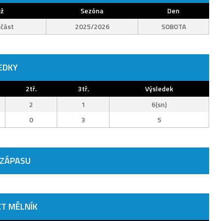
ž
Sezóna
Den
 část
2025/2026
SOBOTA
EDKY
2tř.
3tř.
Výsledek
2
1
6(sn)
0
3
5
 ZÁPASU
T MĚLNÍK