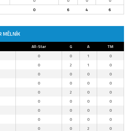
0
0
0
0
0
6
4
6
R MĚLNÍK
All-Star
G
A
TM
0
0
1
0
0
2
1
0
0
0
0
0
0
0
0
0
0
2
0
0
0
0
0
0
0
0
0
0
0
0
0
0
0
0
2
0