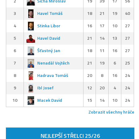
2
Šícha Miroslav
19
39
17
56
3
Havel Tomáš
18
21
19
40
4
Stinka Libor
16
17
10
27
5
Havel David
21
14
13
27
6
Šťastný Jan
18
11
16
27
7
Nenadál Vojtěch
21
19
6
25
8
Hadrava Tomáš
20
8
16
24
9
Ibl Josef
12
20
4
24
10
Macek David
15
14
10
24
Zobrazit všechny hráče
NEJLEPŠÍ STŘELCI 25/26