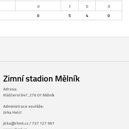
0
1
0
0
0
5
4
0
Zimní stadion Mělník
Adresa:
Klášterní 647, 276 01 Mělník
Administrace soutěže:
Jirka Helcl
jirka@rhml.cz / 737 127 961