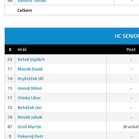
88
Vaňura Tomáš
-
Celkem
HC SENIO
#
Hráč
Post
53
Kotek Vojtěch
-
77
Macek David
-
10
Kryštůfek Jiří
-
15
Hanuš Milan
-
17
Stinka Libor
-
23
Boháček Jan
-
26
Novák Jakub
-
87
Groš Martin
Brankář
9
Pokorný Petr
-