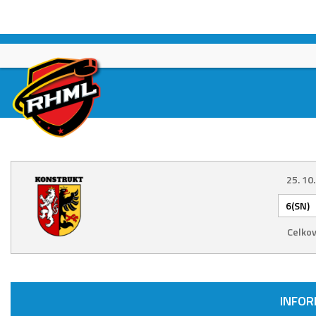
Skip
to
content
25. 10
6(SN)
Celkov
INFO