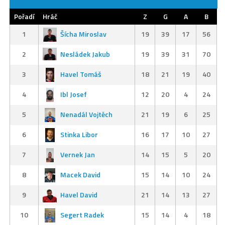
Pořadí
Hráč
Z
G
A
B
1
Šícha Miroslav
19
39
17
56
2
Nesládek Jakub
19
39
31
70
3
Havel Tomáš
18
21
19
40
4
Ibl Josef
12
20
4
24
5
Nenadál Vojtěch
21
19
6
25
6
Stinka Libor
16
17
10
27
7
Vernek Jan
14
15
5
20
8
Macek David
15
14
10
24
9
Havel David
21
14
13
27
10
Segert Radek
15
14
4
18