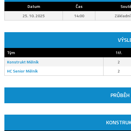
Datum
Čas
Soutě
25. 10. 2025
14:00
Základní
VÝSL
Tým
1tř.
Konstrukt Mělník
2
HC Senior Mělník
2
PRŮBĚH
KONSTRUK