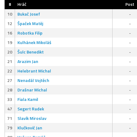
#
Hráč
Post
10
Bukač Josef
-
12
Špaček Matěj
-
16
Robotka Filip
-
19
Kulhánek Mikoláš
-
20
Šulc Benedikt
-
21
Arazim Jan
-
22
Helebrant Michal
-
27
Nenadál Vojtěch
-
28
Drašnar Michal
-
33
Fiala Kamil
-
47
Segert Radek
-
71
Slavík Miroslav
-
79
Klučkovič Jan
-