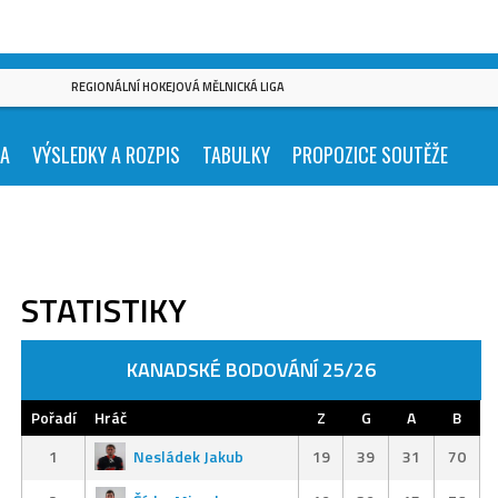
REGIONÁLNÍ HOKEJOVÁ MĚLNICKÁ LIGA
KA
VÝSLEDKY A ROZPIS
TABULKY
PROPOZICE SOUTĚŽE
STATISTIKY
KANADSKÉ BODOVÁNÍ 25/26
Pořadí
Hráč
Z
G
A
B
1
Nesládek Jakub
19
39
31
70