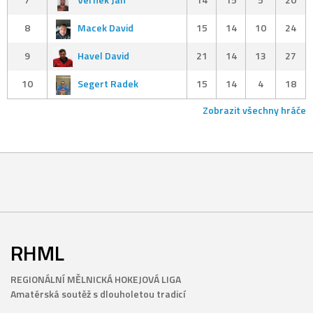
8
Macek David
15
14
10
24
9
Havel David
21
14
13
27
10
Segert Radek
15
14
4
18
Zobrazit všechny hráče
RHML
REGIONÁLNÍ MĚLNICKÁ HOKEJOVÁ LIGA
Amatérská soutěž s dlouholetou tradicí