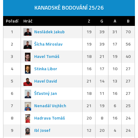
KANADSKÉ BODOVÁNÍ 25/26
Pořadí
Hráč
Z
G
A
B
1
Nesládek Jakub
19
39
31
70
2
Šícha Miroslav
19
39
17
56
3
Havel Tomáš
18
21
19
40
4
Stinka Libor
16
17
10
27
5
Havel David
21
14
13
27
6
Šťastný Jan
18
11
16
27
7
Nenadál Vojtěch
21
19
6
25
8
Hadrava Tomáš
20
8
16
24
9
Ibl Josef
12
20
4
24