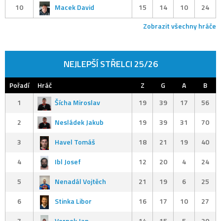
10
Macek David
15
14
10
24
Zobrazit všechny hráče
NEJLEPŠÍ STŘELCI 25/26
Pořadí
Hráč
Z
G
A
B
1
Šícha Miroslav
19
39
17
56
2
Nesládek Jakub
19
39
31
70
3
Havel Tomáš
18
21
19
40
4
Ibl Josef
12
20
4
24
5
Nenadál Vojtěch
21
19
6
25
6
Stinka Libor
16
17
10
27
7
Vernek Jan
14
15
5
20