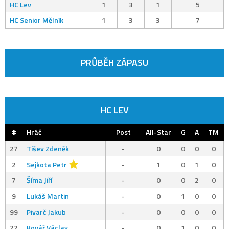
HC Lev
1
3
1
5
HC Senior Mělník
1
3
3
7
PRŮBĚH ZÁPASU
HC LEV
#
Hráč
Post
All-Star
G
A
TM
27
Tišev Zdeněk
-
0
0
0
0
2
Sejkota Petr
-
1
0
1
0
7
Šíma Jiří
-
0
0
2
0
9
Lukáš Martin
-
0
1
0
0
99
Pivarč Jakub
-
0
0
0
0
22
Kovář Václav
-
0
1
0
0