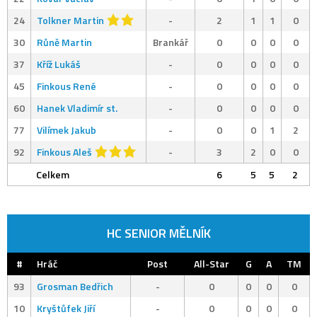
24
Tolkner Martin
-
2
1
1
0
30
Růně Martin
Brankář
0
0
0
0
37
Kříž Lukáš
-
0
0
0
0
45
Finkous René
-
0
0
0
0
60
Hanek Vladimír st.
-
0
0
0
0
77
Vilímek Jakub
-
0
0
1
2
92
Finkous Aleš
-
3
2
0
0
Celkem
6
5
5
2
HC SENIOR MĚLNÍK
#
Hráč
Post
All-Star
G
A
TM
93
Grosman Bedřich
-
0
0
0
0
10
Kryštůfek Jiří
-
0
0
0
0