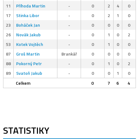
11
Příhoda Martin
-
0
2
4
0
17
Stinka Libor
-
0
2
1
0
23
Boháček Jan
-
0
0
0
0
26
Novák Jakub
-
0
1
0
2
53
Kotek Vojtěch
-
0
1
0
0
87
Groš Martin
Brankář
0
0
0
0
88
Pokorný Petr
-
0
1
0
2
89
Svatoň Jakub
-
0
0
1
0
Celkem
0
7
6
4
STATISTIKY