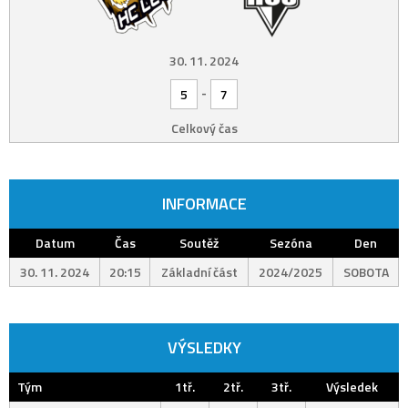
30. 11. 2024
-
5
7
Celkový čas
INFORMACE
Datum
Čas
Soutěž
Sezóna
Den
30. 11. 2024
20:15
Základní část
2024/2025
SOBOTA
VÝSLEDKY
Tým
1tř.
2tř.
3tř.
Výsledek