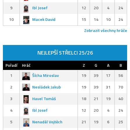
9
Ibl Josef
12
20
4
24
10
Macek David
15
14
10
24
Zobrazit všechny hráče
NEJLEPŠÍ STŘELCI 25/26
Pořadí
Hráč
Z
G
A
B
1
Šícha Miroslav
19
39
17
56
2
Nesládek Jakub
19
39
31
70
3
Havel Tomáš
18
21
19
40
4
Ibl Josef
12
20
4
24
5
Nenadál Vojtěch
21
19
6
25