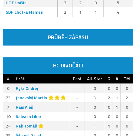
HC Divočáci
3
2
0
5
SDH Lhotka Flames
2
1
1
4
PRŮBĚH ZÁPASU
HC DIVOČÁCI
#
Hráč
Post
All-Star
G
A
TM
0
Rykr Ondřej
-
0
0
0
0
73
Janovský Martin
-
3
2
1
2
7
Rais Aleš
-
0
0
1
0
10
Kalvach Libor
-
0
0
0
0
24
Rak Tomáš
-
1
1
0
0
25
Šilhavý David
-
0
0
0
0