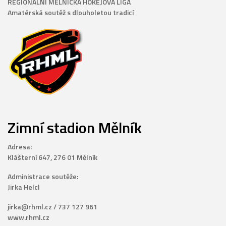
REGIONÁLNÍ MĚLNICKÁ HOKEJOVÁ LIGA
Amatérská soutěž s dlouholetou tradicí
Zimní stadion Mělník
Adresa:
Klášterní 647, 276 01 Mělník
Administrace soutěže:
Jirka Helcl
jirka@rhml.cz / 737 127 961
www.rhml.cz