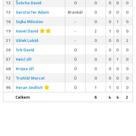
12
Švácha David
O
0
0
0
0
13
Gerstorfer Adam
Brankář
0
0
0
0
16
Sojka Miloslav
-
0
0
1
0
19
Havel David
-
2
1
0
0
21
Válek Lukáš
-
0
0
0
2
26
Srb David
O
0
0
0
0
37
Helcl Jiří
Ú
0
0
1
0
48
Krejsa Jiří
Ú
0
0
0
0
72
Truhlář Marcel
Ú
0
0
0
0
96
Heran Jindřich
Ú
1
1
0
0
Celkem
6
4
4
2