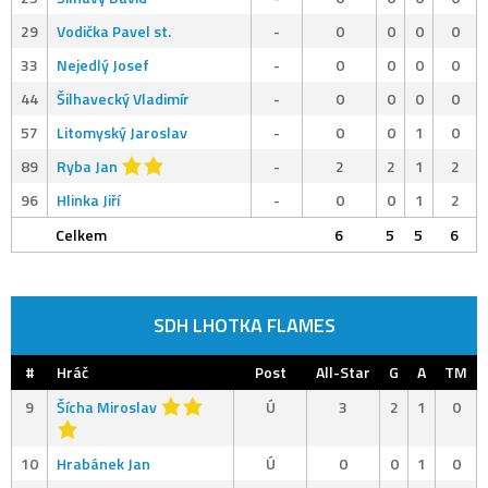
29
Vodička Pavel st.
-
0
0
0
0
33
Nejedlý Josef
-
0
0
0
0
44
Šilhavecký Vladimír
-
0
0
0
0
57
Litomyský Jaroslav
-
0
0
1
0
89
Ryba Jan
-
2
2
1
2
96
Hlinka Jiří
-
0
0
1
2
Celkem
6
5
5
6
SDH LHOTKA FLAMES
#
Hráč
Post
All-Star
G
A
TM
9
Šícha Miroslav
Ú
3
2
1
0
10
Hrabánek Jan
Ú
0
0
1
0