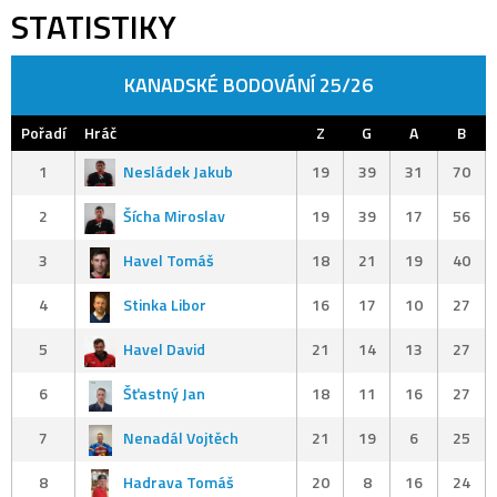
STATISTIKY
KANADSKÉ BODOVÁNÍ 25/26
Pořadí
Hráč
Z
G
A
B
1
Nesládek Jakub
19
39
31
70
2
Šícha Miroslav
19
39
17
56
3
Havel Tomáš
18
21
19
40
4
Stinka Libor
16
17
10
27
5
Havel David
21
14
13
27
6
Šťastný Jan
18
11
16
27
7
Nenadál Vojtěch
21
19
6
25
8
Hadrava Tomáš
20
8
16
24