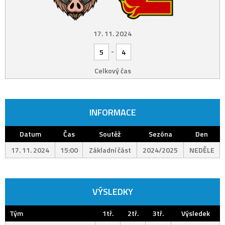
17. 11. 2024
-
5
4
Celkový čas
INFORMACE
Datum
Čas
Soutěž
Sezóna
Den
17. 11. 2024
15:00
Základní část
2024/2025
NEDĚLE
VÝSLEDKY
Tým
1tř.
2tř.
3tř.
Výsledek