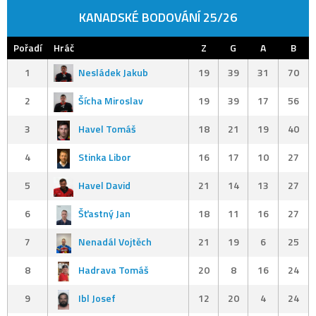
KANADSKÉ BODOVÁNÍ 25/26
Pořadí
Hráč
Z
G
A
B
1
Nesládek Jakub
19
39
31
70
2
Šícha Miroslav
19
39
17
56
3
Havel Tomáš
18
21
19
40
4
Stinka Libor
16
17
10
27
5
Havel David
21
14
13
27
6
Šťastný Jan
18
11
16
27
7
Nenadál Vojtěch
21
19
6
25
8
Hadrava Tomáš
20
8
16
24
9
Ibl Josef
12
20
4
24