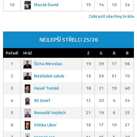
10
Macek David
15
14
10
24
Zobrazit všechny hráče
NEJLEPŠÍ STŘELCI 25/26
Pořadí
Hráč
Z
G
A
B
1
Šícha Miroslav
19
39
17
56
2
Nesládek Jakub
19
39
31
70
3
Havel Tomáš
18
21
19
40
4
Ibl Josef
12
20
4
24
5
Nenadál Vojtěch
21
19
6
25
6
Stinka Libor
16
17
10
27
7
Vernek Jan
14
15
5
20