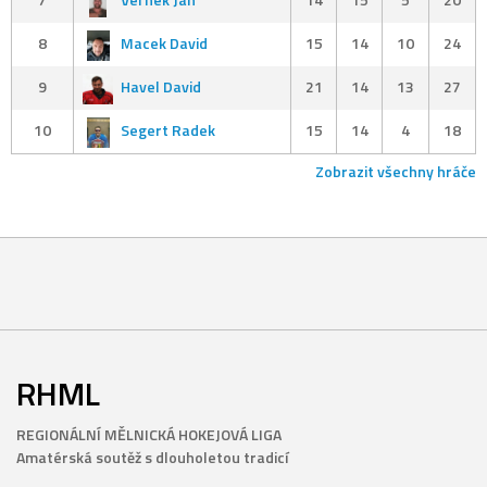
8
Macek David
15
14
10
24
9
Havel David
21
14
13
27
10
Segert Radek
15
14
4
18
Zobrazit všechny hráče
RHML
REGIONÁLNÍ MĚLNICKÁ HOKEJOVÁ LIGA
Amatérská soutěž s dlouholetou tradicí