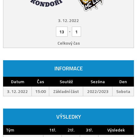
3. 12. 2022
-
13
1
Celkový čas
INFORMACE
Datum
Čas
Soutěž
Sezóna
Den
3. 12. 2022
15:00
Základní část
2022/2023
Sobota
VÝSLEDKY
Tým
1tř.
2tř.
3tř.
Výsledek