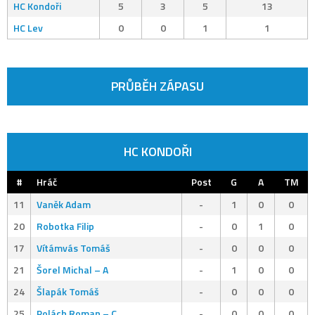
HC Kondoři
5
3
5
13
HC Lev
0
0
1
1
PRŮBĚH ZÁPASU
HC KONDOŘI
#
Hráč
Post
G
A
TM
11
Vaněk Adam
-
1
0
0
20
Robotka Filip
-
0
1
0
17
Vítámvás Tomáš
-
0
0
0
21
Šorel Michal – A
-
1
0
0
24
Šlapák Tomáš
-
0
0
0
25
Polách Roman – C
-
0
0
0