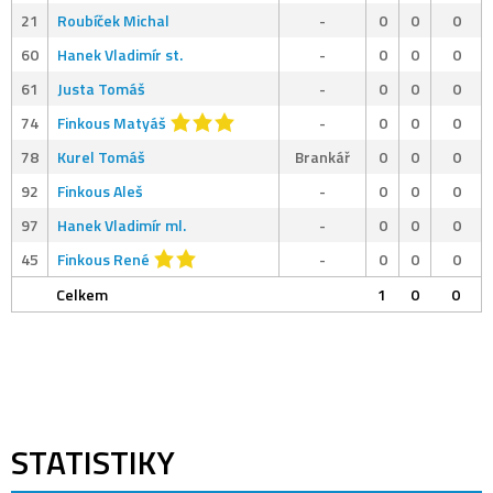
21
Roubíček Michal
-
0
0
0
60
Hanek Vladimír st.
-
0
0
0
61
Justa Tomáš
-
0
0
0
74
Finkous Matyáš
-
0
0
0
78
Kurel Tomáš
Brankář
0
0
0
92
Finkous Aleš
-
0
0
0
97
Hanek Vladimír ml.
-
0
0
0
45
Finkous René
-
0
0
0
Celkem
1
0
0
STATISTIKY