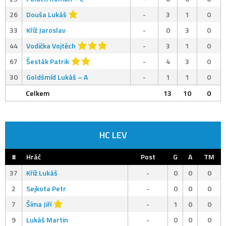
26
Douša Lukáš
-
3
1
0
33
Kříž Jaroslav
-
0
3
0
44
Vodička Vojtěch
-
3
1
0
67
Šesták Patrik
-
4
3
0
30
Goldšmíd Lukáš – A
-
1
1
0
Celkem
13
10
0
HC LEV
#
Hráč
Post
G
A
TM
37
Kříž Lukáš
-
0
0
0
2
Sejkota Petr
-
0
0
0
7
Šíma Jiří
-
1
0
0
9
Lukáš Martin
-
0
0
0