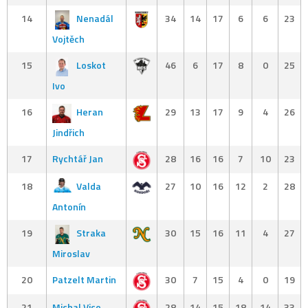
14
Nenadál
34
14
17
6
6
23
Vojtěch
15
Loskot
46
6
17
8
0
25
Ivo
16
Heran
29
13
17
9
4
26
Jindřich
17
Rychtář Jan
28
16
16
7
10
23
18
Valda
27
10
16
12
2
28
Antonín
19
Straka
30
15
16
11
4
27
Miroslav
20
Patzelt Martin
30
7
15
4
0
19
21
Michal Vico
28
14
15
18
14
33