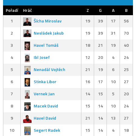
Pořadí
Hráč
Z
G
A
B
1
Šícha Miroslav
19
39
17
56
2
Nesládek Jakub
19
39
31
70
3
Havel Tomáš
18
21
19
40
4
Ibl Josef
12
20
4
24
5
Nenadál Vojtěch
21
19
6
25
6
Stinka Libor
16
17
10
27
7
Vernek Jan
14
15
5
20
8
Macek David
15
14
10
24
9
Havel David
21
14
13
27
10
Segert Radek
15
14
4
18