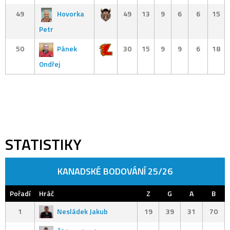
49
Hovorka
49
13
9
6
6
15
Petr
50
Pánek
30
15
9
9
6
18
Ondřej
STATISTIKY
KANADSKÉ BODOVÁNÍ 25/26
Pořadí
Hráč
Z
G
A
B
1
Nesládek Jakub
19
39
31
70