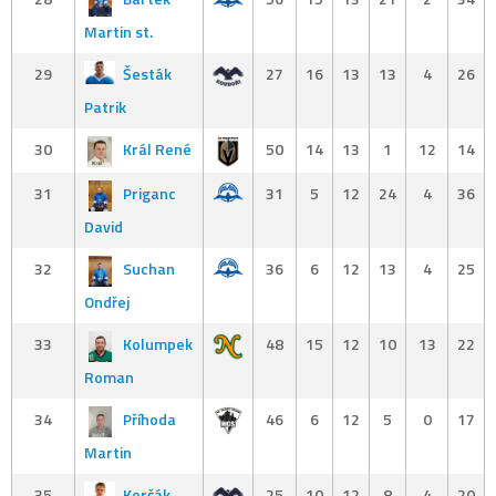
Martin st.
29
Šesták
27
16
13
13
4
26
Patrik
30
Král René
50
14
13
1
12
14
31
Priganc
31
5
12
24
4
36
David
32
Suchan
36
6
12
13
4
25
Ondřej
33
Kolumpek
48
15
12
10
13
22
Roman
34
Příhoda
46
6
12
5
0
17
Martin
35
Korčák
25
10
12
8
4
20