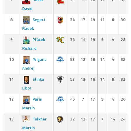
David
8
Segert
34
17
19
11
6
30
Radek
9
Ptáček
34
14
19
9
4
28
Richard
10
Priganc
53
12
18
14
4
32
Andrej
11
Stinka
53
13
18
14
8
32
Libor
12
Paris
45
7
17
9
4
26
Martin
13
Tolkner
32
12
17
7
14
24
Martin