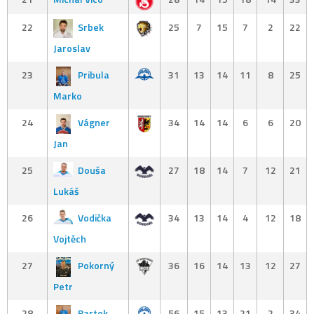
22
Srbek
25
7
15
7
2
22
Jaroslav
23
Pribula
31
13
14
11
8
25
Marko
24
Vágner
34
14
14
6
6
20
Jan
25
Douša
27
18
14
7
12
21
Lukáš
26
Vodička
34
13
14
4
12
18
Vojtěch
27
Pokorný
36
16
14
13
12
27
Petr
28
Bartek
56
15
13
21
2
34