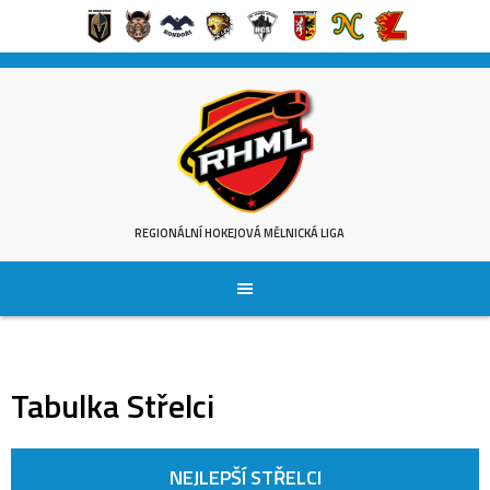
Skip
to
content
REGIONÁLNÍ HOKEJOVÁ MĚLNICKÁ LIGA
Tabulka Střelci
NEJLEPŠÍ STŘELCI