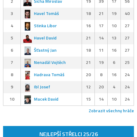
2
Šícha Miroslav
19
39
17
56
3
Havel Tomáš
18
21
19
40
4
Stinka Libor
16
17
10
27
5
Havel David
21
14
13
27
6
Šťastný Jan
18
11
16
27
7
Nenadál Vojtěch
21
19
6
25
8
Hadrava Tomáš
20
8
16
24
9
Ibl Josef
12
20
4
24
10
Macek David
15
14
10
24
Zobrazit všechny hráče
NEJLEPŠÍ STŘELCI 25/26