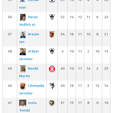
Ivan
36
Heran
52
14
12
11
6
23
Jindřich st.
37
Arazim
34
16
11
10
8
21
Jan
38
Vrábel
3
10
11
2
16
13
Jaroslav
39
Novák
40
10
11
14
2
25
Martin
40
Litomyský
40
16
11
3
12
14
Jaroslav
41
Justa
37
15
11
8
0
19
Tomáš