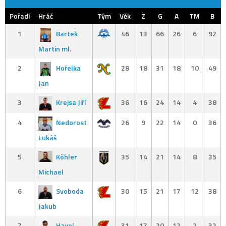
Pořadí
Hráč
Tým
Věk
Z
G
A
TM
B
1
Bartek
46
13
66
26
6
92
Martin ml.
2
Hořelka
28
18
31
18
10
49
Jan
3
Krejsa Jiří
36
16
24
14
4
38
4
Nedorost
26
9
22
14
0
36
Lukáš
5
Köhler
35
14
21
14
8
35
Michael
6
Svoboda
30
15
21
17
12
38
Jakub
7
Havel
31
17
20
12
2
32