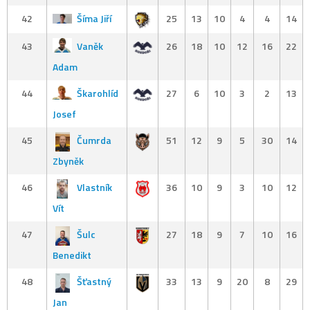
42
Šíma Jiří
25
13
10
4
4
14
43
Vaněk
26
18
10
12
16
22
Adam
44
Škarohlíd
27
6
10
3
2
13
Josef
45
Čumrda
51
12
9
5
30
14
Zbyněk
46
Vlastník
36
10
9
3
10
12
Vít
47
Šulc
27
18
9
7
10
16
Benedikt
48
Šťastný
33
13
9
20
8
29
Jan