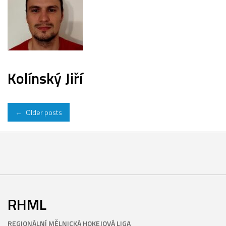
Kolínský Jiří
Posts
←
Older posts
navigation
RHML
REGIONÁLNÍ MĚLNICKÁ HOKEJOVÁ LIGA