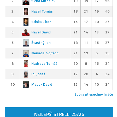
2
Šícha Miroslav
19
39
17
56
3
Havel Tomáš
18
21
19
40
4
Stinka Libor
16
17
10
27
5
Havel David
21
14
13
27
6
Šťastný Jan
18
11
16
27
7
Nenadál Vojtěch
21
19
6
25
8
Hadrava Tomáš
20
8
16
24
9
Ibl Josef
12
20
4
24
10
Macek David
15
14
10
24
Zobrazit všechny hráče
NEJLEPŠÍ STŘELCI 25/26