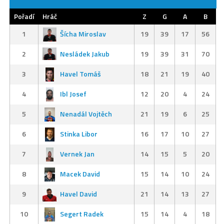
Pořadí
Hráč
Z
G
A
B
1
Šícha Miroslav
19
39
17
56
2
Nesládek Jakub
19
39
31
70
3
Havel Tomáš
18
21
19
40
4
Ibl Josef
12
20
4
24
5
Nenadál Vojtěch
21
19
6
25
6
Stinka Libor
16
17
10
27
7
Vernek Jan
14
15
5
20
8
Macek David
15
14
10
24
9
Havel David
21
14
13
27
10
Segert Radek
15
14
4
18