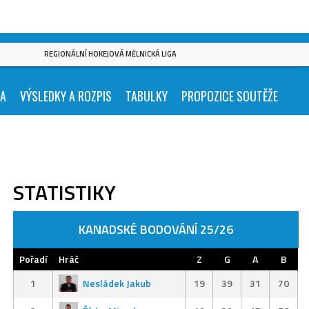
REGIONÁLNÍ HOKEJOVÁ MĚLNICKÁ LIGA
KA
VÝSLEDKY A ROZPIS
TABULKY
PROPOZICE SOUTĚŽE
STATISTIKY
KANADSKÉ BODOVÁNÍ 25/26
Pořadí
Hráč
Z
G
A
B
1
Nesládek Jakub
19
39
31
70