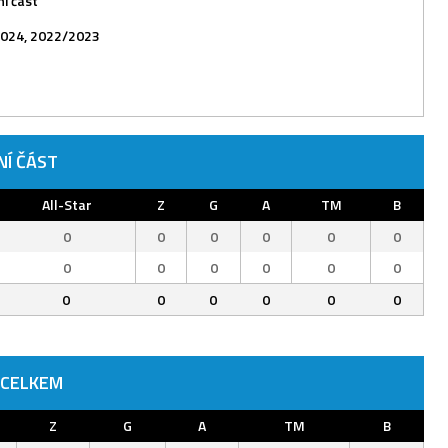
í část
024, 2022/2023
NÍ ČÁST
All-Star
Z
G
A
TM
B
0
0
0
0
0
0
0
0
0
0
0
0
0
0
0
0
0
0
 CELKEM
Z
G
A
TM
B