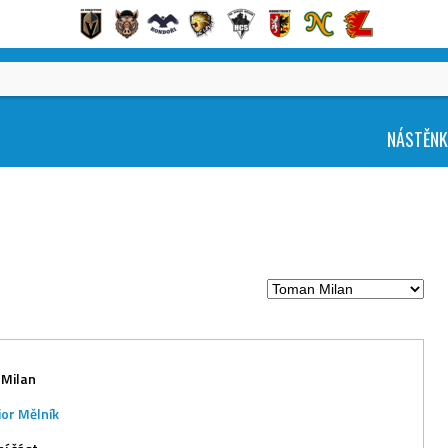
NÁSTĚN
Milan
ior Mělník