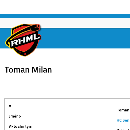
Skip
to
content
Toman Milan
#
Toman 
Jméno
HC Sen
Aktuální tým