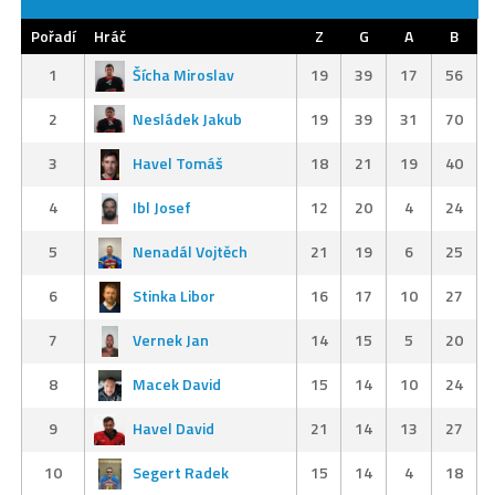
Pořadí
Hráč
Z
G
A
B
1
Šícha Miroslav
19
39
17
56
2
Nesládek Jakub
19
39
31
70
3
Havel Tomáš
18
21
19
40
4
Ibl Josef
12
20
4
24
5
Nenadál Vojtěch
21
19
6
25
6
Stinka Libor
16
17
10
27
7
Vernek Jan
14
15
5
20
8
Macek David
15
14
10
24
9
Havel David
21
14
13
27
10
Segert Radek
15
14
4
18