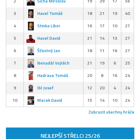
2
Šícha Miroslav
19
39
17
56
3
Havel Tomáš
18
21
19
40
4
Stinka Libor
16
17
10
27
5
Havel David
21
14
13
27
6
Šťastný Jan
18
11
16
27
7
Nenadál Vojtěch
21
19
6
25
8
Hadrava Tomáš
20
8
16
24
9
Ibl Josef
12
20
4
24
10
Macek David
15
14
10
24
Zobrazit všechny hráče
NEJLEPŠÍ STŘELCI 25/26