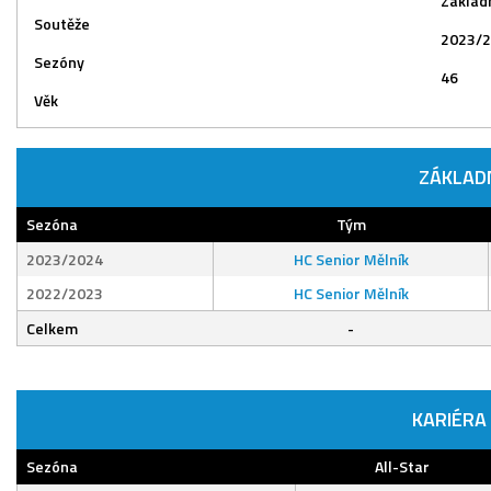
Základn
Soutěže
2023/2
Sezóny
46
Věk
ZÁKLAD
Sezóna
Tým
2023/2024
HC Senior Mělník
2022/2023
HC Senior Mělník
Celkem
-
KARIÉRA
Sezóna
All-Star