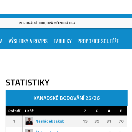
REGIONÁLNÍ HOKEJOVÁ MĚLNICKÁ LIGA
KA
VÝSLEDKY A ROZPIS
TABULKY
PROPOZICE SOUTĚŽE
STATISTIKY
KANADSKÉ BODOVÁNÍ 25/26
Pořadí
Hráč
Z
G
A
B
1
Nesládek Jakub
19
39
31
70