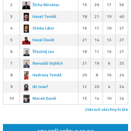
2
Šícha Miroslav
19
39
17
56
3
Havel Tomáš
18
21
19
40
4
Stinka Libor
16
17
10
27
5
Havel David
21
14
13
27
6
Šťastný Jan
18
11
16
27
7
Nenadál Vojtěch
21
19
6
25
8
Hadrava Tomáš
20
8
16
24
9
Ibl Josef
12
20
4
24
10
Macek David
15
14
10
24
Zobrazit všechny hráče