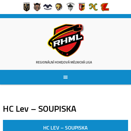
Skip
to
content
REGIONÁLNÍ HOKEJOVÁ MĚLNICKÁ LIGA
HC Lev – SOUPISKA
HC LEV – SOUPISKA