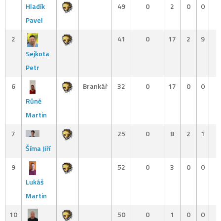
Hladík
49
0
2
0
0
Pavel
2
41
0
17
2
9
Sejkota
Petr
6
Brankář
32
0
17
0
0
Růně
Martin
7
25
0
8
2
1
Šíma Jiří
9
52
0
3
0
0
Lukáš
Martin
10
50
0
1
0
0