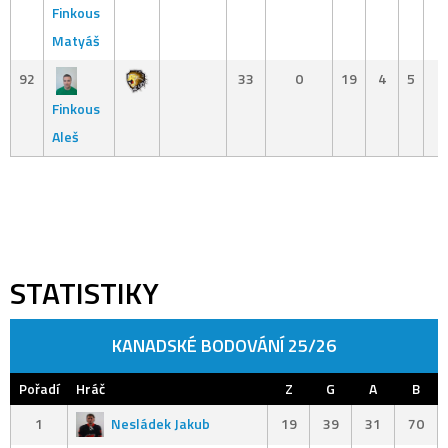
Finkous
Matyáš
92
33
0
19
4
5
Finkous
Aleš
STATISTIKY
KANADSKÉ BODOVÁNÍ 25/26
Pořadí
Hráč
Z
G
A
B
1
Nesládek Jakub
19
39
31
70