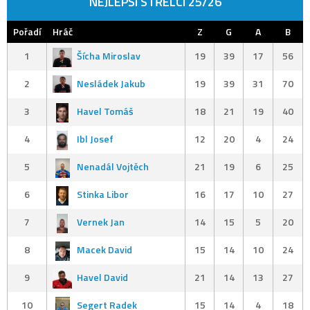
NEJLEPŠÍ STŘELCI 25/26
Pořadí
Hráč
Z
G
A
B
1
Šícha Miroslav
19
39
17
56
2
Nesládek Jakub
19
39
31
70
3
Havel Tomáš
18
21
19
40
4
Ibl Josef
12
20
4
24
5
Nenadál Vojtěch
21
19
6
25
6
Stinka Libor
16
17
10
27
7
Vernek Jan
14
15
5
20
8
Macek David
15
14
10
24
9
Havel David
21
14
13
27
10
Segert Radek
15
14
4
18