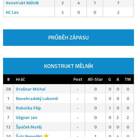
Konstrukt Mělník
2
4
1
7
HC Lev
2
0
0
2
PRŮBĚH ZÁPASU
KONSTRUKT MĚLNÍK
#
Hráč
Post
All-Star
G
A
TM
28
Drašnar Michal
-
0
0
0
0
1
Novohradský Lubomír
-
0
0
0
0
16
Robotka Filip
-
0
1
0
0
7
Vágner Jan
-
0
0
2
2
12
Špaček Matěj
-
0
0
0
0
20
Šulc Benedikt
-
1
0
4
0