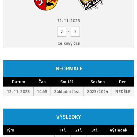
12. 11. 2023
-
7
2
Celkový čas
INFORMACE
Datum
Čas
Soutěž
Sezóna
Den
12. 11. 2023
14:45
Základní část
2023/2024
NEDĚLE
VÝSLEDKY
Tým
1tř.
2tř.
3tř.
Výsledek