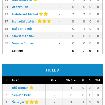
21
Arazim Jan
-
0
0
0
0
22
Helebrant Michal
-
2
2
0
0
27
Nenadál Vojtěch
-
3
3
0
0
35
Kašpar Jakub
-
0
1
0
4
71
Slavík Miroslav
-
0
0
0
0
88
Vaňura Tomáš
-
0
0
0
0
Celkem
6
7
6
6
HC LEV
#
Hráč
Post
All-Star
G
A
TM
Kříž Roman
-
1
0
0
0
2
Sejkota Petr
-
0
0
1
0
7
Šíma Jiří
-
3
1
0
0