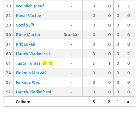
10
Weinlich Josef
-
0
0
0
2
22
Kovář Václav
-
0
0
0
0
28
Vozáb Jíří
-
0
0
0
0
30
Růně Martin
Brankář
0
0
0
0
37
Kříž Lukáš
-
0
0
0
0
60
Hanek Vladimír st.
-
0
0
0
2
61
Justa Tomáš
-
2
1
0
0
74
Finkous Matyáš
-
0
0
0
0
92
Finkous Aleš
-
0
0
0
0
97
Hanek Vladimír ml.
-
0
0
0
0
Celkem
6
2
1
4