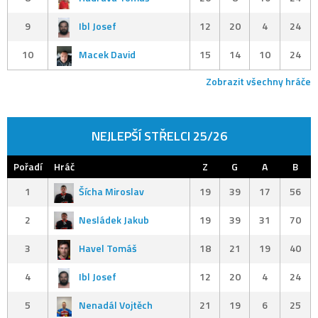
9
Ibl Josef
12
20
4
24
10
Macek David
15
14
10
24
Zobrazit všechny hráče
NEJLEPŠÍ STŘELCI 25/26
Pořadí
Hráč
Z
G
A
B
1
Šícha Miroslav
19
39
17
56
2
Nesládek Jakub
19
39
31
70
3
Havel Tomáš
18
21
19
40
4
Ibl Josef
12
20
4
24
5
Nenadál Vojtěch
21
19
6
25