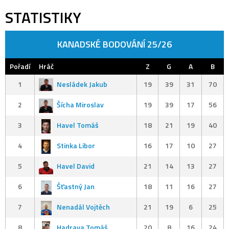
STATISTIKY
KANADSKÉ BODOVÁNÍ 25/26
Pořadí
Hráč
Z
G
A
B
1
Nesládek Jakub
19
39
31
70
2
Šícha Miroslav
19
39
17
56
3
Havel Tomáš
18
21
19
40
4
Stinka Libor
16
17
10
27
5
Havel David
21
14
13
27
6
Šťastný Jan
18
11
16
27
7
Nenadál Vojtěch
21
19
6
25
8
Hadrava Tomáš
20
8
16
24