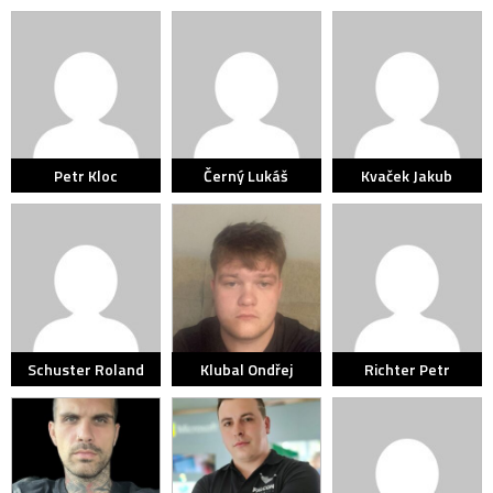
Petr Kloc
Černý Lukáš
Kvaček Jakub
Schuster Roland
Klubal Ondřej
Richter Petr