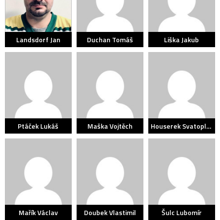
Landsdorf Jan
Duchan Tomáš
Liška Jakub
Ptáček Lukáš
Maška Vojtěch
Houserek Svatopluk
Mařík Václav
Doubek Vlastimil
Šulc Lubomír