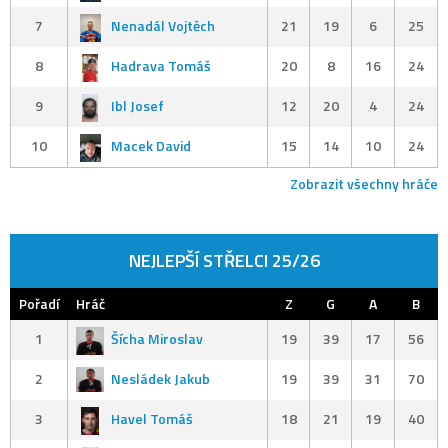
7
Nenadál Vojtěch
21
19
6
25
8
Hadrava Tomáš
20
8
16
24
9
Ibl Josef
12
20
4
24
10
Macek David
15
14
10
24
Zobrazit všechny hráče
NEJLEPŠÍ STŘELCI 25/26
Pořadí
Hráč
Z
G
A
B
1
Šícha Miroslav
19
39
17
56
2
Nesládek Jakub
19
39
31
70
3
Havel Tomáš
18
21
19
40