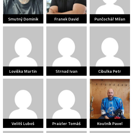
Smutný Dominik
Franek David
Punčochář Milan
Loviška Martin
Strnad Ivan
Cibulka Petr
Velitš Luboš
Praizler Tomáš
Koutník Pavel