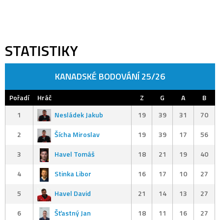
STATISTIKY
KANADSKÉ BODOVÁNÍ 25/26
Pořadí
Hráč
Z
G
A
B
1
Nesládek Jakub
19
39
31
70
2
Šícha Miroslav
19
39
17
56
3
Havel Tomáš
18
21
19
40
4
Stinka Libor
16
17
10
27
5
Havel David
21
14
13
27
6
Šťastný Jan
18
11
16
27