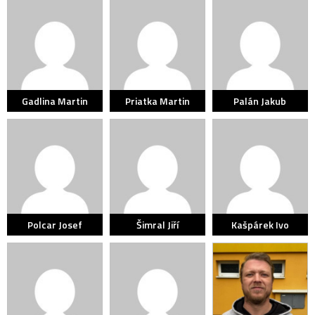
Gadlina Martin
Priatka Martin
Palán Jakub
Polcar Josef
Šimral Jiří
Kašpárek Ivo