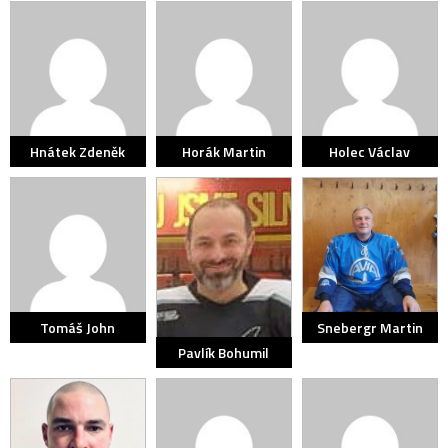
Hnátek Zdeněk
Horák Martin
Holec Václav
Tomáš John
Snebergr Martin
Pavlík Bohumil