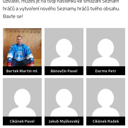
uživatel, můžeš jít na tvoji nástěnku ke smazání Seznam
hráčů a vytvoření nového Seznamy hráčů tvého obsahu.
Bavte se!
Bartek Martin ml.
Bánovčin Pavel
Darmo Petr
Cikánek Pavel
Jakub Myškovský
Cikánek Radek