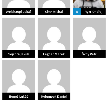
Weishaupl Lukáš
Cimr Michal
0
Rykr Ondřej
Sejkora Jakub
Legner Marek
Živný Petr
Beneš Lukáš
Kolumpek Daniel