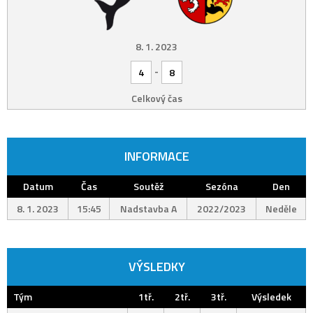
8. 1. 2023
-
4
8
Celkový čas
INFORMACE
Datum
Čas
Soutěž
Sezóna
Den
8. 1. 2023
15:45
Nadstavba A
2022/2023
Neděle
VÝSLEDKY
Tým
1tř.
2tř.
3tř.
Výsledek