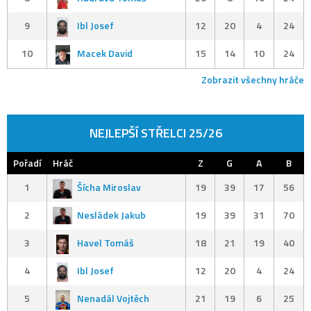
9
Ibl Josef
12
20
4
24
10
Macek David
15
14
10
24
Zobrazit všechny hráče
NEJLEPŠÍ STŘELCI 25/26
Pořadí
Hráč
Z
G
A
B
1
Šícha Miroslav
19
39
17
56
2
Nesládek Jakub
19
39
31
70
3
Havel Tomáš
18
21
19
40
4
Ibl Josef
12
20
4
24
5
Nenadál Vojtěch
21
19
6
25