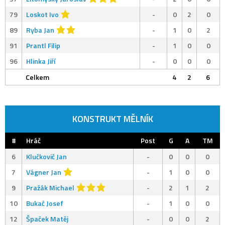
79
Loskot Ivo
-
0
2
0
89
Ryba Jan
-
1
0
2
91
Prantl Filip
-
1
0
0
96
Hlinka Jiří
-
0
0
0
Celkem
4
2
6
KONSTRUKT MĚLNÍK
#
Hráč
Post
G
A
TM
6
Klučkovič Jan
-
0
0
0
7
Vágner Jan
-
1
0
0
9
Pražák Michael
-
2
1
2
10
Bukač Josef
-
1
0
0
12
Špaček Matěj
-
0
0
2