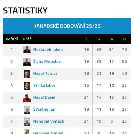
STATISTIKY
KANADSKÉ BODOVÁNÍ 25/26
Pořadí
Hráč
Z
G
A
B
1
Nesládek Jakub
19
39
31
70
2
Šícha Miroslav
19
39
17
56
3
Havel Tomáš
18
21
19
40
4
Stinka Libor
16
17
10
27
5
Havel David
21
14
13
27
6
Šťastný Jan
18
11
16
27
7
Nenadál Vojtěch
21
19
6
25
8
Hadrava Tomáš
20
8
16
24