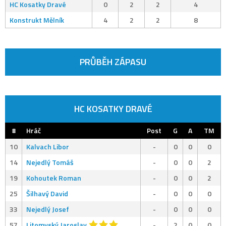
HC Kosatky Dravé
0
2
2
4
Konstrukt Mělník
4
2
2
8
PRŮBĚH ZÁPASU
HC KOSATKY DRAVÉ
#
Hráč
Post
G
A
TM
10
Kalvach Libor
-
0
0
0
14
Nejedlý Tomáš
-
0
0
2
19
Kohoutek Roman
-
0
0
2
25
Šilhavý David
-
0
0
0
33
Nejedlý Josef
-
0
0
0
57
Litomyský Jaroslav
-
2
0
0