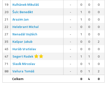
19
Kulhánek Mikuláš
-
0
0
0
20
Šulc Benedikt
-
1
0
0
21
Arazim Jan
-
1
0
0
22
Helebrant Michal
-
0
0
0
27
Nenadál Vojtěch
-
1
0
0
35
Kašpar Jakub
-
0
0
2
45
Huráb Vratislav
-
0
0
0
47
Segert Radek
-
1
1
0
71
Slavík Miroslav
-
0
1
0
88
Vaňura Tomáš
-
0
1
2
Celkem
8
4
8