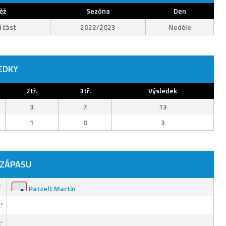
ěž
Sezóna
Den
 část
2022/2023
Neděle
EDKY
2tř.
3tř.
Výsledek
3
7
13
1
0
3
 ZÁPASU
'
Patzelt Martin
'
'