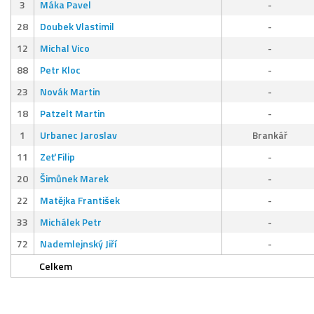
3
Máka Pavel
-
28
Doubek Vlastimil
-
12
Michal Vico
-
88
Petr Kloc
-
23
Novák Martin
-
18
Patzelt Martin
-
1
Urbanec Jaroslav
Brankář
11
Zeť Filip
-
20
Šimůnek Marek
-
22
Matějka František
-
33
Michálek Petr
-
72
Nademlejnský Jiří
-
Celkem