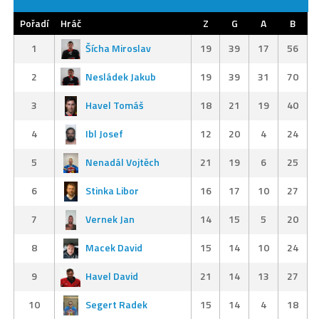
Pořadí
Hráč
Z
G
A
B
1
Šícha Miroslav
19
39
17
56
2
Nesládek Jakub
19
39
31
70
3
Havel Tomáš
18
21
19
40
4
Ibl Josef
12
20
4
24
5
Nenadál Vojtěch
21
19
6
25
6
Stinka Libor
16
17
10
27
7
Vernek Jan
14
15
5
20
8
Macek David
15
14
10
24
9
Havel David
21
14
13
27
10
Segert Radek
15
14
4
18