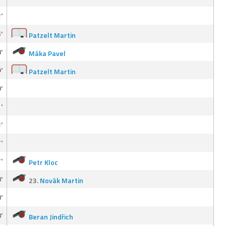
'
'
Patzelt Martin
'
Máka Pavel
'
Patzelt Martin
'
'
'
'
'
Petr Kloc
'
23.
Novák Martin
'
'
Beran Jindřich