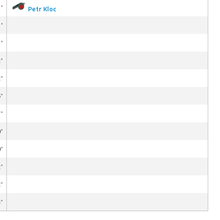
'
Petr Kloc
'
'
'
'
'
'
'
'
'
'
'