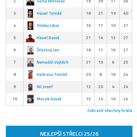
2
Šícha Miroslav
19
39
17
56
3
Havel Tomáš
18
21
19
40
4
Stinka Libor
16
17
10
27
5
Havel David
21
14
13
27
6
Šťastný Jan
18
11
16
27
7
Nenadál Vojtěch
21
19
6
25
8
Hadrava Tomáš
20
8
16
24
9
Ibl Josef
12
20
4
24
10
Macek David
15
14
10
24
Zobrazit všechny hráče
NEJLEPŠÍ STŘELCI 25/26