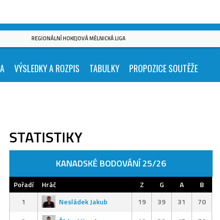
REGIONÁLNÍ HOKEJOVÁ MĚLNICKÁ LIGA
KA
VÝSLEDKY A ROZPIS
TABULKY
PROPOZICE SOUTĚŽE
STATISTIKY
KANADSKÉ BODOVÁNÍ 25/26
Pořadí
Hráč
Z
G
A
B
1
Nesládek Jakub
19
39
31
70