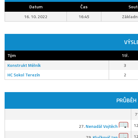
Datum
Čas
Sout
16. 10. 2022
16:45
Základní
VÝSL
Tým
1tř.
Konstrukt Mělník
3
HC Sokol Terezín
2
PRŮBĚH
7
12
27.
Nenadál Vojtěch
12
79.
Klučkovič Jan