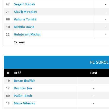
47
Segert Radek
-
71
Slavík Miroslav
-
88
Vaňura Tomáš
-
18
Michňo David
-
22
Helebrant Michal
-
Celkem
HC SOKOL
#
Hráč
Post
19
Beran Jindřich
-
17
Rychtář Jan
-
69
Palán Jakub
-
13
Maux Vítěslav
-