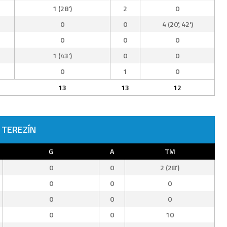
1 (28')
2
0
0
0
4 (20', 42')
0
0
0
1 (43')
0
0
0
1
0
13
13
12
 TEREZÍN
G
A
TM
0
0
2 (28')
0
0
0
0
0
0
0
0
10