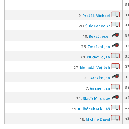
31
31
9.
Pražák Michael
31
20.
Šulc Benedikt
32
10.
Bukač Josef
32
26.
Zmeškal Jan
35
79.
Klučkovič Jan
37
27.
Nenadál Vojtěch
39
21.
Arazim Jan
39
7.
Vágner Jan
42
71.
Slavík Miroslav
42
19.
Kulhánek Mikuláš
43
18.
Michňo David