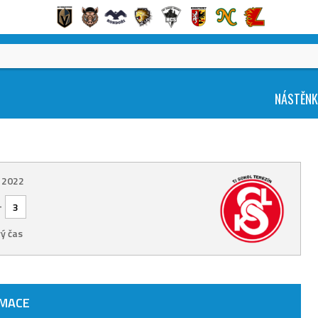
NÁSTĚN
. 2022
-
3
ý čas
RMACE