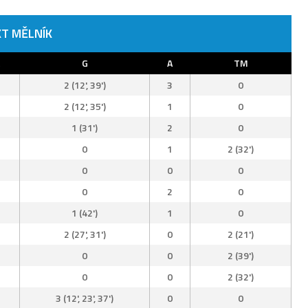
T MĚLNÍK
t
G
A
TM
2 (12', 39')
3
0
2 (12', 35')
1
0
1 (31')
2
0
0
1
2 (32')
0
0
0
0
2
0
1 (42')
1
0
2 (27', 31')
0
2 (21')
0
0
2 (39')
0
0
2 (32')
3 (12', 23', 37')
0
0