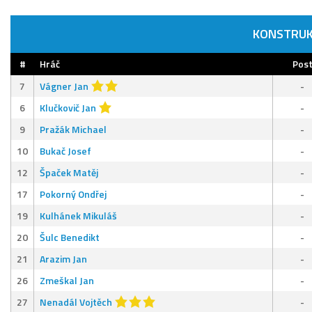
KONSTRUK
#
Hráč
Pos
7
Vágner Jan
-
6
Klučkovič Jan
-
9
Pražák Michael
-
10
Bukač Josef
-
12
Špaček Matěj
-
17
Pokorný Ondřej
-
19
Kulhánek Mikuláš
-
20
Šulc Benedikt
-
21
Arazim Jan
-
26
Zmeškal Jan
-
27
Nenadál Vojtěch
-