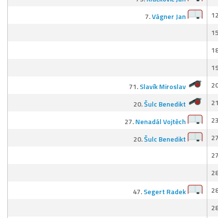
12
7.
Vágner Jan
15
18
19
20
71.
Slavík Miroslav
21
20.
Šulc Benedikt
23
27.
Nenadál Vojtěch
27
20.
Šulc Benedikt
27
28
28
47.
Segert Radek
28