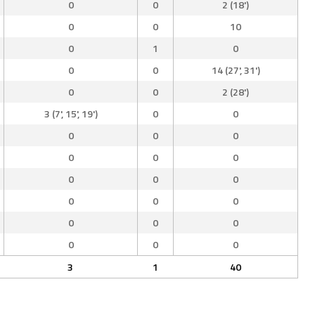
0
0
2 (18')
0
0
10
0
1
0
0
0
14 (27', 31')
0
0
2 (28')
3 (7', 15', 19')
0
0
0
0
0
0
0
0
0
0
0
0
0
0
0
0
0
0
0
0
3
1
40