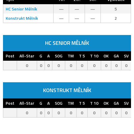
HC Senior Mělník
—
—
—
5
Konstrukt Mělník
—
—
—
2
HC SENIOR MĚLNÍK
Post
All-Star
G
A
SOG
TM
T 5
T 10
OK
GA
SV
0
0
0
0
0
0
0
0
0
0
KONSTRUKT MĚLNÍK
Post
All-Star
G
A
SOG
TM
T 5
T 10
OK
GA
SV
0
0
0
0
0
0
0
0
0
0