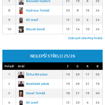
7
Nenadál Vojtěch
21
19
6
25
8
Hadrava Tomáš
20
8
16
24
9
Ibl Josef
12
20
4
24
10
Macek David
15
14
10
24
Zobrazit všechny hráče
NEJLEPŠÍ STŘELCI 25/26
Pořadí
Hráč
Z
G
A
B
1
Šícha Miroslav
19
39
17
56
2
Nesládek Jakub
19
39
31
70
3
Havel Tomáš
18
21
19
40
4
Ibl Josef
12
20
4
24