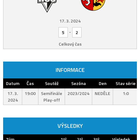
17. 3. 2024
-
5
2
Celkový čas
INFORMACE
Datum
Čas
Soutěž
Sezóna
Den
Stav série
17. 3.
19:00
Semifinále
2023/2024
NEDĚLE
1:0
2024
Play-off
VÝSLEDKY
Tým
1tř.
2tř.
3tř.
Výsledek